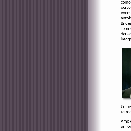
como 
perso
enemi
antol
Bride
Teren
daría
interp
Jimmy
terro
Ambien
un jó