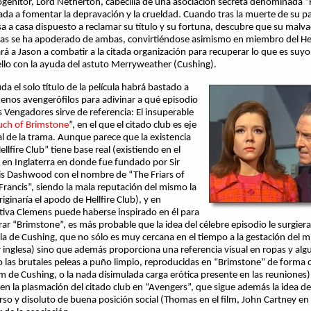
ogenitor, Lord Netherton, cabecilla de una asociación secreta denominada “H
ada a fomentar la depravación y la crueldad. Cuando tras la muerte de su p
sa a casa dispuesto a reclamar su título y su fortuna, descubre que su malv
s se ha apoderado de ambas, convirtiéndose asimismo en miembro del Hellf
ará a Jason a combatir a la citada organización para recuperar lo que es suy
ello con la ayuda del astuto Merryweather (Cushing).
da el solo título de la película habrá bastado a
uenos avengerófilos para adivinar a qué episodio
s Vengadores sirve de referencia: El insuperable
uch of Brimstone
”, en el que el citado club es eje
al de la trama. Aunque parece que la existencia
ellfire Club” tiene base real (existiendo en el
I en Inglaterra en donde fue fundado por Sir
is Dashwood con el nombre de “The Friars of
 Francis”, siendo la mala reputación del mismo la
iginaría el apodo de Hellfire Club), y en
itiva Clemens puede haberse inspirado en él para
ar “Brimstone”, es más probable que la idea del célebre episodio le surgiera 
ula de Cushing, que no sólo es muy cercana en el tiempo a la gestación del
r inglesa) sino que además proporciona una referencia visual en ropas y alg
 las brutales peleas a puño limpio, reproducidas en “Brimstone” de forma c
ilm de Cushing, o la nada disimulada carga erótica presente en las reuniones)
s en la plasmación del citado club en “Avengers”, que sigue además la idea de
rso y disoluto de buena posición social (Thomas en el film, John Cartney en 