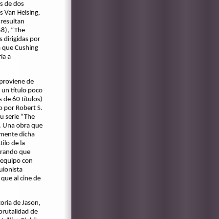
s de dos
s Van Helsing,
resultan
58), “The
 dirigidas por
a que Cushing
ía a
 proviene de
 un título poco
 de 60 títulos)
o por Robert S.
u serie “The
. Una obra que
amente dicha
ilo de la
erando que
 equipo con
uionista
que al cine de
toria de Jason,
brutalidad de