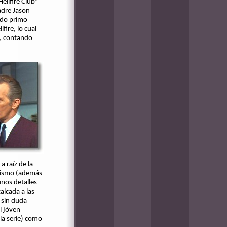
ellfire Club”
adre Jason
ado primo
ire, lo cual
o, contando
a raíz de la
 mismo (además
unos detalles
alcada a las
 sin duda
l jóven
la serie) como