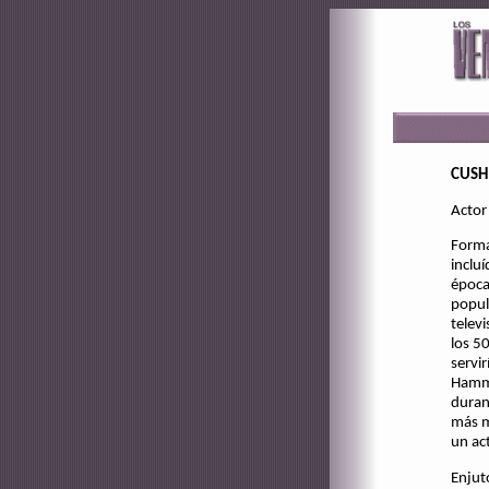
CUSH
Actor
Forma
inclu
época
popul
telev
los 50
servir
Hamme
duran
más m
un ac
Enjut