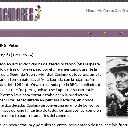
Mira... (Me Parece Que Esto
ING, Peter
 inglés (1913-1994).
do en la tradición clásica del teatro británico (Shakespeare
ído), y tras un breve paso por el cine americano durante la
 de la Segunda Guerra Mundial, Cushing obtuvo una amplia
aridad en su país tras el éxito logrado con la adaptación
isiva del “1984” de Orwell realizada por la BBC a mediados de
, de la que fue protagonista. Ese impulso a su carrera le
ía como llave para entrar a trabajar en la productora
r Films, especializada en películas de terror, en donde
te dos décadas Cushing se convertiría en uno de los iconos
íticos del cine fantástico de todos los tiempos, así como en
tor de culto para los amantes del género.
o, de poca estatura y pómulos salientes, pero dotado de una increíble fuerza