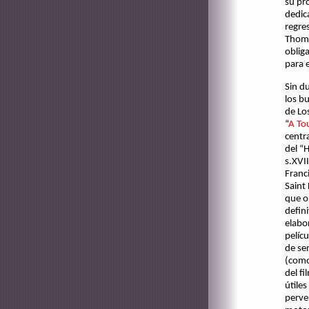
su pr
dedic
regre
Thoma
oblig
para 
Sin du
los b
de Lo
“
A To
centr
del “H
s.XVI
Franc
Saint
que or
defin
elabor
pelíc
de se
(como
del f
útile
perve