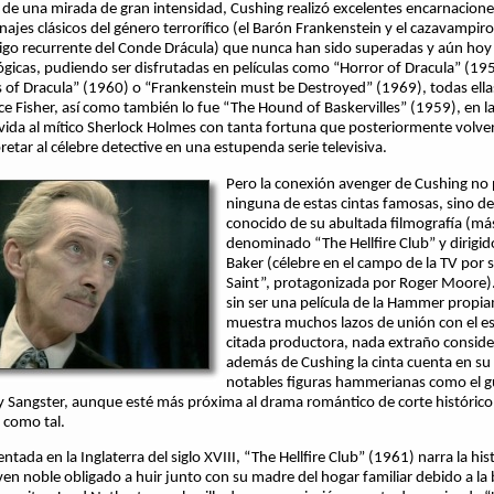
de una mirada de gran intensidad, Cushing realizó excelentes encarnacione
najes clásicos del género terrorífico (el Barón Frankenstein y el cazavampiro
go recurrente del Conde Drácula) que nunca han sido superadas y aún hoy 
ógicas, pudiendo ser disfrutadas en películas como “Horror of Dracula” (19
s of Dracula” (1960) o “Frankenstein must be Destroyed” (1969), todas ellas
ce Fisher, así como también lo fue “The Hound of Baskervilles” (1959), en l
 vida al mítico Sherlock Holmes con tanta fortuna que posteriormente volver
retar al célebre detective en una estupenda serie televisiva.
Pero la conexión avenger de Cushing no
ninguna de estas cintas famosas, sino de
conocido de su abultada filmografía (más
denominado “The Hellfire Club” y dirigid
Baker (célebre en el campo de la TV por s
Saint”, protagonizada por Roger Moore)
sin ser una película de la Hammer propi
muestra muchos lazos de unión con el est
citada productora, nada extraño consid
además de Cushing la cinta cuenta en su
notables figuras hammerianas como el g
 Sangster, aunque esté más próxima al drama romántico de corte histórico 
r como tal.
tada en la Inglaterra del siglo XVIII, “The Hellfire Club” (1961) narra la his
ven noble obligado a huir junto con su madre del hogar familiar debido a la 