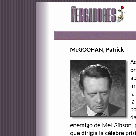
McGOOHAN, Patrick
Ac
or
ap
im
la
la
pa
da
enemigo de Mel Gibson, p
que dirigía la célebre pri