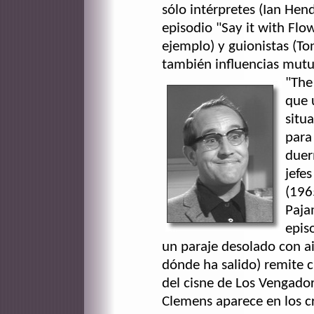
sólo intérpretes (Ian Hend
episodio "Say it with Flo
ejemplo) y guionistas (To
también influencias mutua
"The
que 
situ
para
duer
jefe
(196
Paja
epis
un paraje desolado con ai
dónde ha salido) remite c
del cisne de Los Vengado
Clemens aparece en los c