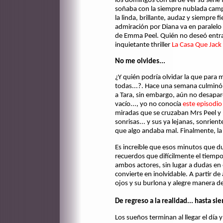
los domingos con tal de ver su serie 
soñaba con la siempre nublada camp
la linda, brillante, audaz y siempre 
admiración por Diana va en paralelo 
de Emma Peel. Quién no deseó entra
inquietante thriller
La Casa Que Jack
No me olvides...
¿Y quién podría olvidar la que para 
todas...?. Hace una semana culminó
a Tara, sin embargo, aún no desapar
vacío..., yo no conocía
este episodio
miradas que se cruzaban Mrs Peel y 
sonrisas... y sus ya lejanas, sonrien
que algo andaba mal. Finalmente, la
Es increíble que esos minutos que d
recuerdos que difícilmente el tiemp
ambos actores, sin lugar a dudas en 
convierte en inolvidable. A partir de
ojos y su burlona y alegre manera de 
De regreso a la realidad... hasta s
Los sueños terminan al llegar el día y