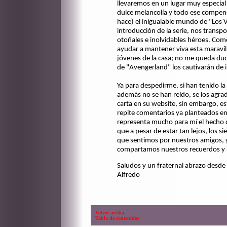
llevaremos en un lugar muy especial d
dulce melancolía y todo ese compen
hace) el inigualable mundo de "Los 
introducción de la serie, nos transp
otoñales e inolvidables héroes. Com
ayudar a mantener viva esta maravil
jóvenes de la casa; no me queda duda
de "Avengerland" los cautivarán de 
Ya para despedirme, si han tenido la p
además no se han reído, se los agrad
carta en su website, sin embargo, e
repite comentarios ya planteados en
representa mucho para mí el hecho 
que a pesar de estar tan lejos, los s
que sentimos por nuestros amigos, y
compartamos nuestros recuerdos y s
Saludos y un fraternal abrazo desde
Alfredo
Volver arriba
Tabla de contenidos