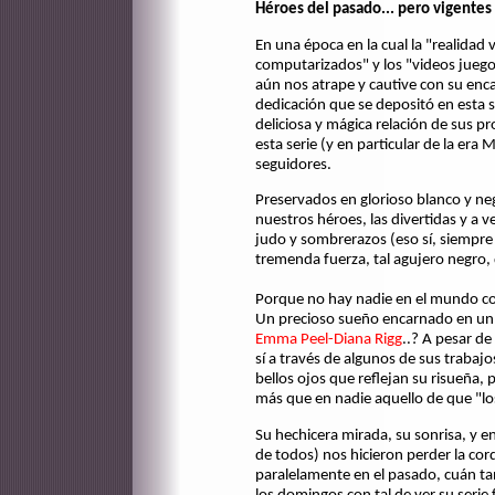
Héroes del pasado... pero vigente
En una época en la cual la "realidad vi
computarizados" y los "videos juego
aún nos atrape y cautive con su encan
dedicación que se depositó en esta s
deliciosa y mágica relación de sus p
esta serie (y en particular de la er
seguidores.
Preservados en glorioso blanco y ne
nuestros héroes, las divertidas y a v
judo y sombrerazos (eso sí, siempre
tremenda fuerza, tal agujero negro, 
Porque no hay nadie en el mundo co
Un precioso sueño encarnado en u
Emma Peel-Diana Rigg
..? A pesar d
sí a través de algunos de sus trabajo
bellos ojos que reflejan su risueña,
más que en nadie aquello de que "los
Su hechicera mirada, su sonrisa, y en
de todos) nos hicieron perder la cord
paralelamente en el pasado, cuán ta