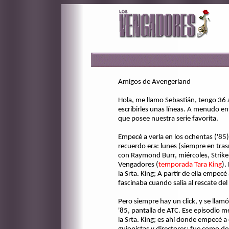
Amigos de Avengerland
Hola, me llamo Sebastián, tengo 36 a
escribirles unas líneas. A menudo ent
que posee nuestra serie favorita.
Empecé a verla en los ochentas ('85)
recuerdo era: lunes (siempre en tra
con Raymond Burr, miércoles, Strike F
Vengadores (
temporada Tara King
).
la Srta. King; A partir de ella empec
fascinaba cuando salía al rescate del 
Pero siempre hay un click, y se llamó
'85, pantalla de ATC. Ese episodio me
la Srta. King; es ahí donde empecé a